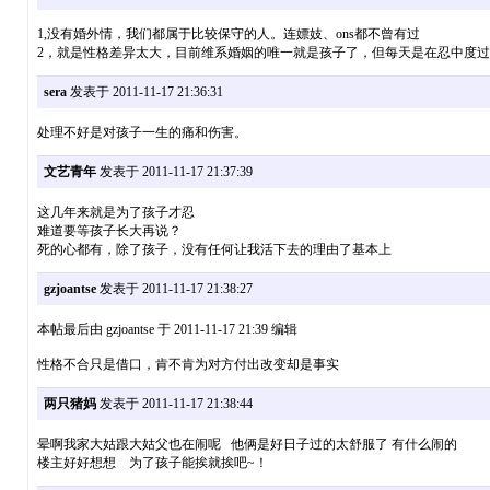
1,没有婚外情，我们都属于比较保守的人。连嫖妓、ons都不曾有过
2，就是性格差异太大，目前维系婚姻的唯一就是孩子了，但每天是在忍中度
sera
发表于 2011-11-17 21:36:31
处理不好是对孩子一生的痛和伤害。
文艺青年
发表于 2011-11-17 21:37:39
这几年来就是为了孩子才忍
难道要等孩子长大再说？
死的心都有，除了孩子，没有任何让我活下去的理由了基本上
gzjoantse
发表于 2011-11-17 21:38:27
本帖最后由 gzjoantse 于 2011-11-17 21:39 编辑
性格不合只是借口，肯不肯为对方付出改变却是事实
两只猪妈
发表于 2011-11-17 21:38:44
晕啊我家大姑跟大姑父也在闹呢 他俩是好日子过的太舒服了 有什么闹的
楼主好好想想 为了孩子能挨就挨吧~！