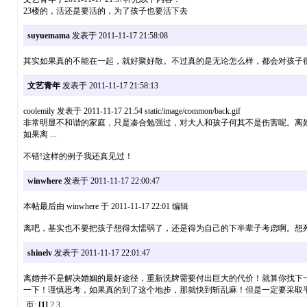
23楼的，活还是要活的，为了孩子也要活下去
suyuemama
发表于 2011-11-17 21:58:08
其实如果真的不能在一起，就好聚好散。不过真的是无论怎么样，都会对孩子
文艺青年
发表于 2011-11-17 21:58:13
coolemily 发表于 2011-11-17 21:54 static/image/common/back.gif
非常明显不和谐的家庭，只是凑合勉强过，对大人和孩子何其不是伤害呢。离
如果离 ...
不错!这样的例子我还真见过！
winwhere
发表于 2011-11-17 22:00:47
本帖最后由 winwhere 于 2011-11-17 22:01 编辑
离吧，基实也不要把孩子想得太懦弱了，还是得为自己的下半辈子考虑啊。想
shinelv
发表于 2011-11-17 22:01:47
离婚并不是解决婚姻的最好途径，重新洗牌需要付出巨大的代价！就算你找下
一下！谨慎思考，如果真的到了这个地步，那就快到斩乱麻！但是一定要采取
页:
[1]
2
3