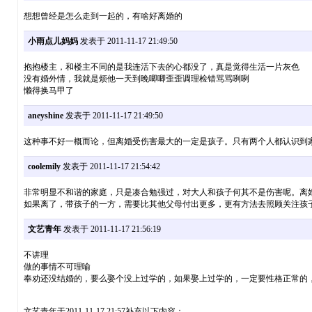
想想曾经是怎么走到一起的，有啥好离婚的
小雨点儿妈妈
发表于 2011-11-17 21:49:50
抱抱楼主，和楼主不同的是我连活下去的心都没了，真是觉得生活一片灰色
没有婚外情，我就是烦他一天到晚唧唧歪歪调理检错骂骂咧咧
懒得换马甲了
aneyshine
发表于 2011-11-17 21:49:50
这种事不好一概而论，但离婚受伤害最大的一定是孩子。只有两个人都认识到
coolemily
发表于 2011-11-17 21:54:42
非常明显不和谐的家庭，只是凑合勉强过，对大人和孩子何其不是伤害呢。离
如果离了，带孩子的一方，需要比其他父母付出更多，更有方法去照顾关注孩
文艺青年
发表于 2011-11-17 21:56:19
不讲理
做的事情不可理喻
奉劝还没结婚的，要么娶个没上过学的，如果娶上过学的，一定要性格正常的
文艺青年于2011-11-17 21:57补充以下内容：