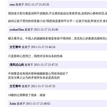
sara
发表于 2011-11-17 21:43:20
我知道大部分都是劝和不劝散的,不过真的如这位爸爸所说,连死的心都有的话,
如何让孩子受到的伤害最小化?我想就是要和平分手~~让孩子知道,即使分开,爸爸妈
yxzhaoTina
发表于 2011-11-17 21:43:46
楼主看开点。中国人的婚姻很多都是靠孩子维持的，其实别人的家庭也都有别
文艺青年
发表于 2011-11-17 21:46:24
只是那种心思而已，我绝对没有自杀的性格
清风过山岗
发表于 2011-11-17 21:47:31
中国要是也有国外那种婚姻家庭心理咨询就好了
其实当事人认为的矛盾所在未必是真实的
文艺青年
发表于 2011-11-17 21:47:35
18楼的让我释然了很多，谢谢
Zada
发表于 2011-11-17 21:48:02