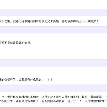
很大伤害。我还记得以前我初中时以为父母离婚，那时候弄得晚上天天做噩梦！
婚并不是就是最坏的选择。
死的心都有了，过着还有什么意思！！！！
一个，也许也会有种种的不如意，还是先想下两个人是如何走到一起的，重新审视一
平和的分手，还有就是告诉孩子，爸爸妈妈不适合在一起，分开了，但是对他的爱并