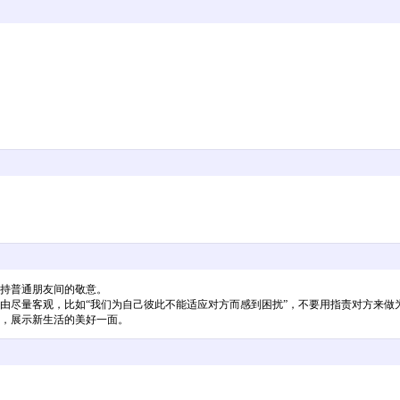
保持普通朋友间的敬意。
由尽量客观，比如“我们为自己彼此不能适应对方而感到困扰”，不要用指责对方来做
强，展示新生活的美好一面。