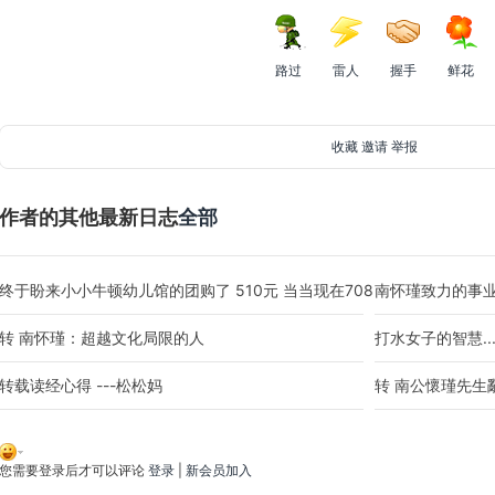
路过
雷人
握手
鲜花
收藏
邀请
举报
作者的其他最新日志
全部
终于盼来小小牛顿幼儿馆的团购了 510元 当当现在708 需要的妈妈赶快
南怀瑾致力的事业
转 南怀瑾：超越文化局限的人
打水女子的智慧..
转载读经心得 ---松松妈
转 南公懷瑾先生
您需要登录后才可以评论
登录
|
新会员加入