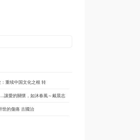
回复啊
：重续中国文化之根 转
....讓愛的關懷，如沐春風～戴晨志
辭世的傷痛 古國治