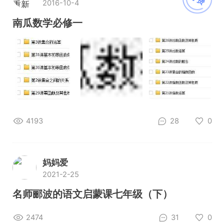
2016-10-4
重新
加载
南瓜数学必修一
4193
28
0
妈妈爱
2021-2-25
名师郦波的语文启蒙课七年级（下）
2474
31
0