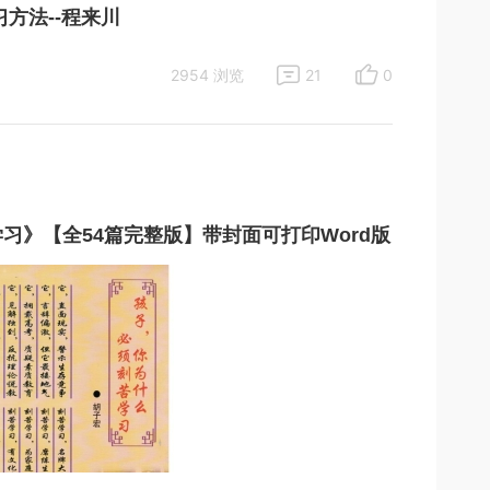
习方法--程来川
2954 浏览
21
0
习》【全54篇完整版】带封面可打印Word版