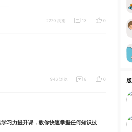
2270 浏览
13
0
946 浏览
8
0
版
堂学习力提升课，教你快速掌握任何知识技