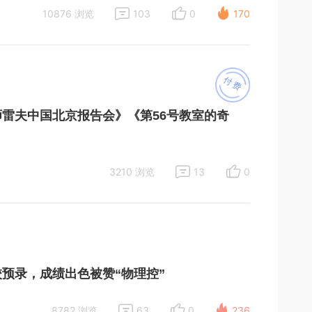
10876 浏览
103
0
170
付费
雷夫中国北京报告会》《第56号教室的奇
3210 浏览
13
0
预录，成绩出色被赞“物理控”
8782 浏览
63
0
236