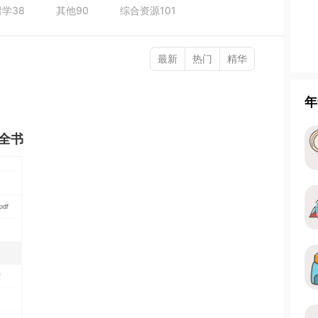
留学
38
其他
90
综合资源
101
最新
热门
精华
年
全书