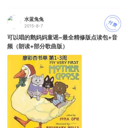
水蓝兔兔
付费
2015-8-7
可以唱的鹅妈妈童谣~最全精修版点读包+音
频（朗读+部分歌曲版）