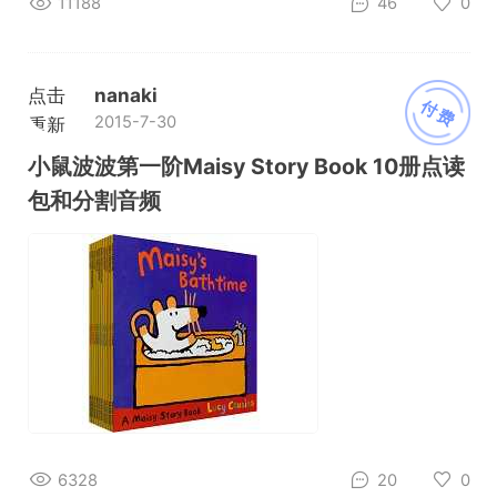
11188
46
0
点击
nanaki
付费
2015-7-30
重新
加载
小鼠波波第一阶Maisy Story Book 10册点读
包和分割音频
6328
20
0