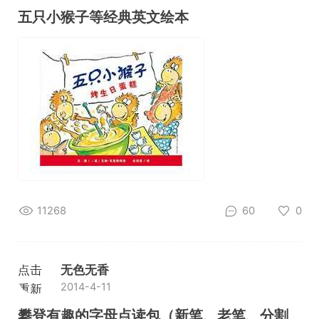
加载
五只小猴子等经典英文绘本
11268
60
0
点击
无色无香
2014-4-11
重新
加载
攀登有趣的字母点读包（新笔、老笔、分割