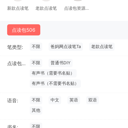
新款点读笔
老款点读笔
点读包资源库(试运行)
点读包
506
不限
爸妈网点读笔Ta
老款点读笔
笔类型:
不限
普通书DIY
点读包类型:
有声书（需要书名贴）
有声书（不需要书名贴）
不限
中文
英语
双语
语音:
其他
不限
书名: