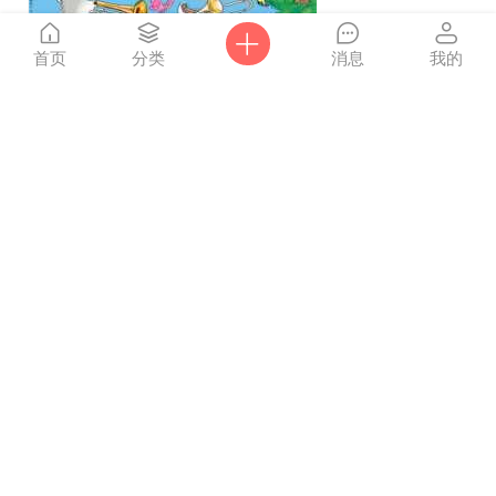
首页
分类
消息
我的
5635
27
0
点击
Alice的兔子
2014-2-12
重新
加载
约翰汤普森简易钢琴教程4