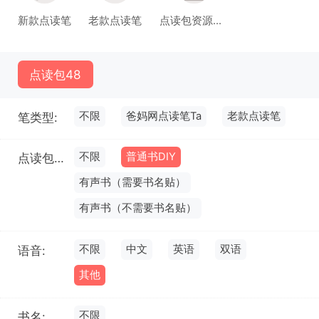
新款点读笔
老款点读笔
点读包资源库(试运行)
点读包
48
不限
爸妈网点读笔Ta
老款点读笔
笔类型:
不限
普通书DIY
点读包类型:
有声书（需要书名贴）
有声书（不需要书名贴）
不限
中文
英语
双语
语音:
其他
不限
书名: