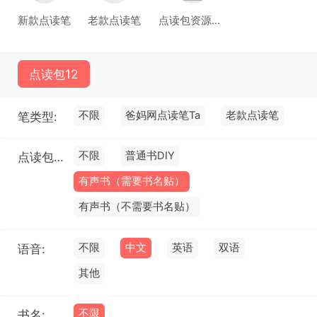
新款点读笔
老款点读笔
点读包资源库(试运行)
点读包
12
不限
爸妈网点读笔Ta
老款点读笔
笔类型:
不限
普通书DIY
点读包类型:
有声书（需要书名贴）
有声书（不需要书名贴）
不限
中文
英语
双语
语音:
其他
不限
书名: