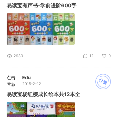
加载
易读宝有声书-学前进阶600字
2933
12
0
点击
Edu
付费
2015-2-12
重新
加载
易读宝杨红樱成长绘本共12本全