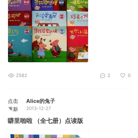
2582
2
0
点击
Alice的兔子
2013-12-27
重新
加载
噼里啪啦 （全七册）点读版