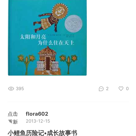
395
2
0
点击
flora602
2013-12-15
重新
加载
小鲤鱼历险记•成长故事书