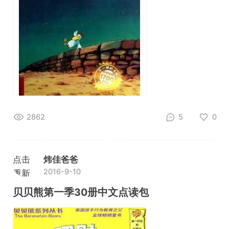
2862
5
0
点击
炜佳爸爸
2016-9-10
重新
加载
贝贝熊第一季30册中文点读包