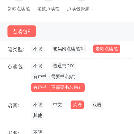
新款点读笔
老款点读笔
点读包资源库(试运行)
点读包
8
不限
爸妈网点读笔Ta
老款点读笔
笔类型:
不限
普通书DIY
点读包类型:
有声书（需要书名贴）
有声书（不需要书名贴）
不限
中文
英语
双语
语音:
其他
不限
书名: