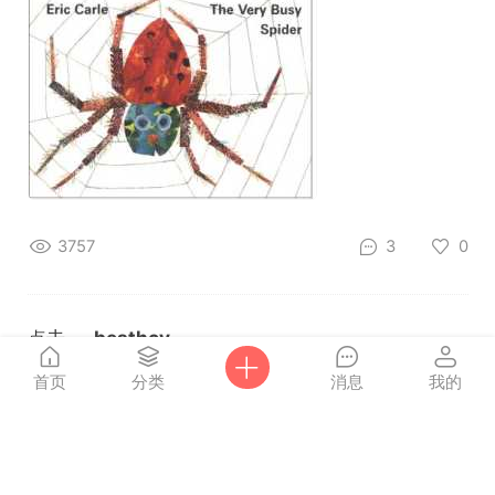
3757
3
0
点击
besthcy
2018-9-7
重新
首页
分类
消息
我的
加载
5000词