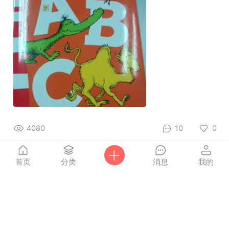
4080
10
0
首页
分类
消息
我的
点击
Owenma
付费
2015-11-26
重新
加载
From Head to Toe 的MP3和音频分割可制作
制作成点读书