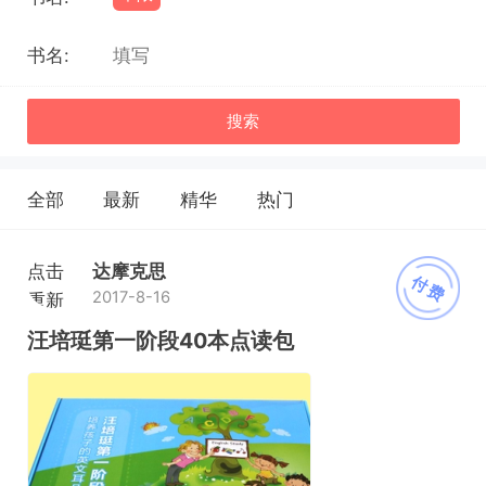
书名:
搜索
全部
最新
精华
热门
点击
达摩克思
付费
2017-8-16
重新
加载
汪培珽第一阶段40本点读包