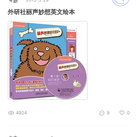
重新
加载
外研社丽声妙想英文绘本
4924
9
0