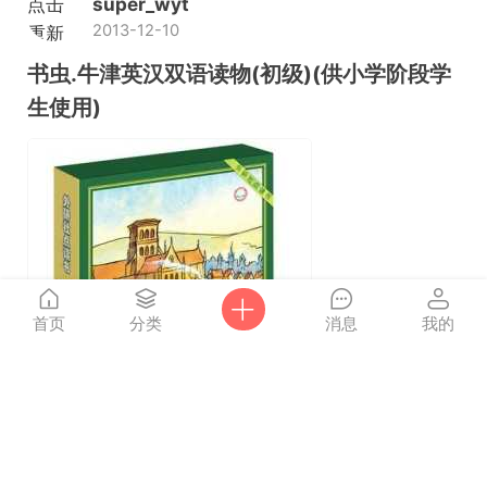
点击
super_wyt
2013-12-10
重新
加载
书虫.牛津英汉双语读物(初级)(供小学阶段学
生使用)
首页
分类
消息
我的
4189
6
0