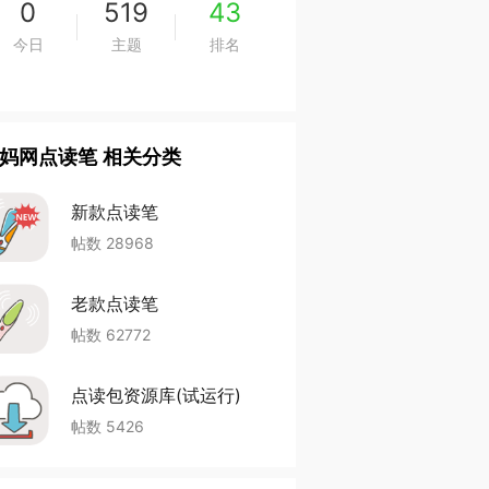
0
519
43
今日
主题
排名
妈网点读笔 相关分类
新款点读笔
帖数 28968
老款点读笔
帖数 62772
点读包资源库(试运行)
帖数 5426