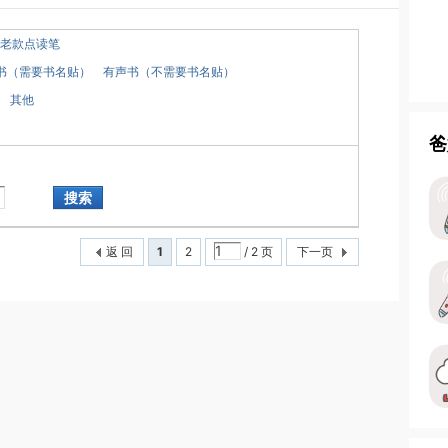
老款点读笔
书（需要书名贴）
有声书（不需要书名贴）
其他
爸
搜索
返 回
1
2
/ 2 页
下一页