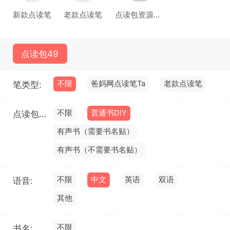
新款点读笔
老款点读笔
点读包资源库(试运行)
点读包
49
不限
爸妈网点读笔Ta
老款点读笔
笔类型:
不限
普通书DIY
点读包类型:
有声书（需要书名贴）
有声书（不需要书名贴）
不限
中文
英语
双语
语音:
其他
不限
书名: