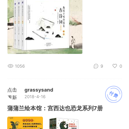
1056
9
0
点击
grassysand
付费
2018-4-16
重新
加载
蒲蒲兰绘本馆：宫西达也恐龙系列7册