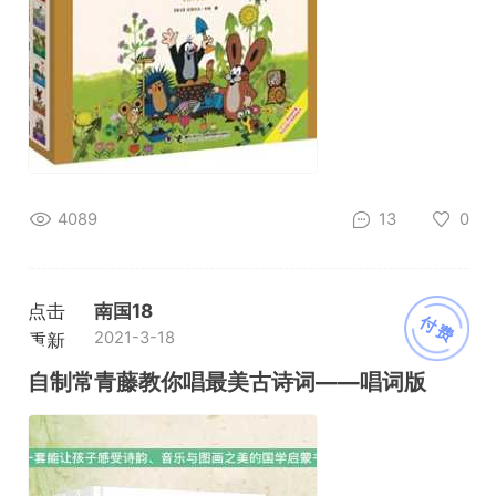
4089
13
0
点击
南国18
付费
2021-3-18
重新
加载
自制常青藤教你唱最美古诗词——唱词版