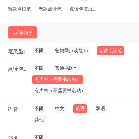
新款点读笔
老款点读笔
点读包资源库(试运行)
点读包
9
不限
爸妈网点读笔Ta
老款点读笔
笔类型:
不限
普通书DIY
点读包类型:
有声书（需要书名贴）
有声书（不需要书名贴）
不限
中文
英语
双语
语音:
其他
不限
书名: