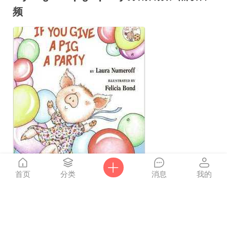
频
首页
分类
消息
我的
2315
9
0
点击
QQ1915043949