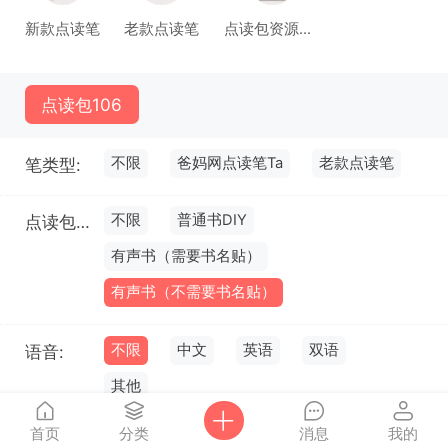
新款点读笔
老款点读笔
点读包资源库(试运行)
点读包
106
不限
爸妈网点读笔Ta
老款点读笔
笔类型:
不限
普通书DIY
点读包类型:
有声书（需要书名贴）
有声书（不需要书名贴）
不限
中文
英语
双语
语音:
其他
首页
分类
消息
我的
不限
书名: