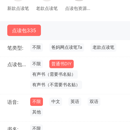
新款点读笔
老款点读笔
点读包资源库(试运行)
点读包
335
不限
爸妈网点读笔Ta
老款点读笔
笔类型:
不限
普通书DIY
点读包类型:
有声书（需要书名贴）
有声书（不需要书名贴）
不限
中文
英语
双语
语音:
其他
不限
书名: