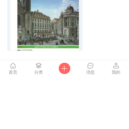
3696
1
0
首页
分类
消息
我的
点击
风烟
付费
2016-5-30
重新
加载
Guess How Much I Love You（猜猜我有多
爱你）PDF+MP3+小达人点读包