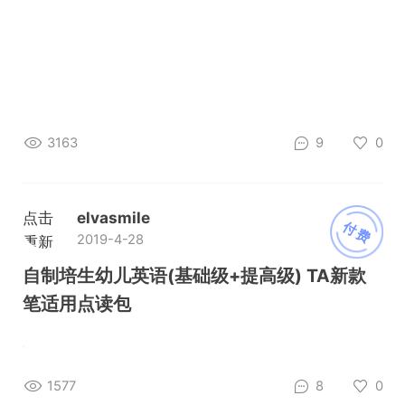
3163
9
0
点击
elvasmile
付费
2019-4-28
重新
加载
自制培生幼儿英语(基础级+提高级) TA新款
笔适用点读包
1577
8
0