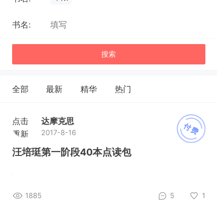
书名:
搜索
全部
最新
精华
热门
点击
达摩克思
付费
2017-8-16
重新
加载
汪培珽第一阶段40本点读包
1885
5
1