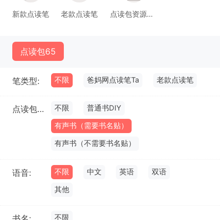
新款点读笔
老款点读笔
点读包资源库(试运行)
点读包
65
不限
爸妈网点读笔Ta
老款点读笔
笔类型:
不限
普通书DIY
点读包类型:
有声书（需要书名贴）
有声书（不需要书名贴）
不限
中文
英语
双语
语音:
其他
不限
书名: