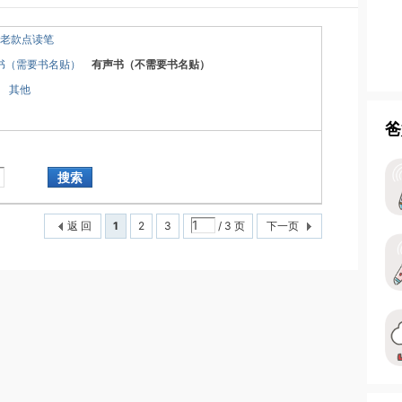
老款点读笔
书（需要书名贴）
有声书（不需要书名贴）
其他
爸
搜索
返 回
1
2
3
/ 3 页
下一页