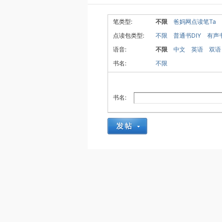
笔类型:
不限
爸妈网点读笔Ta
点读包类型:
不限
普通书DIY
有声
语音:
不限
中文
英语
双语
书名:
不限
书名: