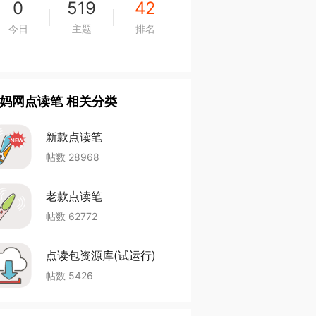
0
519
42
今日
主题
排名
妈网点读笔 相关分类
新款点读笔
帖数 28968
老款点读笔
帖数 62772
点读包资源库(试运行)
帖数 5426