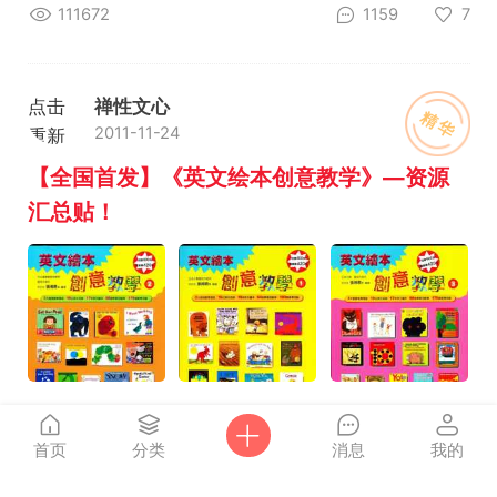
111672
1159
7
点击
禅性文心
精华
2011-11-24
重新
加载
【全国首发】《英文绘本创意教学》—资源
汇总贴！
141767
1121
0
首页
分类
消息
我的