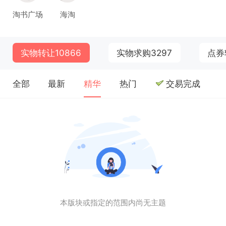
淘书广场
海淘
实物转让
10866
实物求购
3297
点券
全部
最新
精华
热门
交易完成
本版块或指定的范围内尚无主题