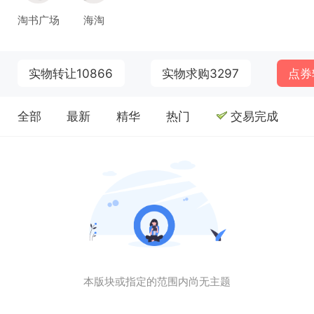
淘书广场
海淘
实物转让
10866
实物求购
3297
点券
全部
最新
精华
热门
交易完成
本版块或指定的范围内尚无主题