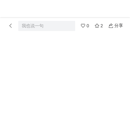
分享
我也说一句
0
2
首页
分类
消息
我的
Merriam
2013-12-14 13:19:14
升级太难了，似乎导致这论坛人气不够旺，
这样又导致如想升级要更多回复一些不强的
贴，就恶性循环了，导致烂贴更多，人气就
更不旺了（人们来都是冲着好帖来的）。
janeustb115
2013-12-15 10:02:37