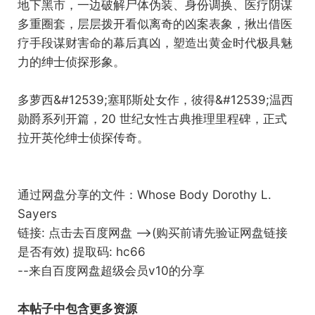
地下黑市，一边破解尸体伪装、身份调换、医疗阴谋
多重圈套，层层拨开看似离奇的凶案表象，揪出借医
疗手段谋财害命的幕后真凶，塑造出黄金时代极具魅
力的绅士侦探形象。
多萝西&#12539;塞耶斯处女作，彼得&#12539;温西
勋爵系列开篇，20 世纪女性古典推理里程碑，正式
拉开英伦绅士侦探传奇。
通过网盘分享的文件：Whose Body Dorothy L.
Sayers
链接:
点击去百度网盘 -->(购买前请先验证网盘链接
是否有效)
提取码: hc66
--来自百度网盘超级会员v10的分享
本帖子中包含更多资源