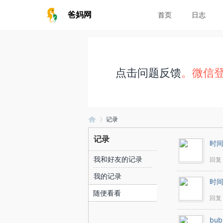
爸妈网
首页
日志
点击问题反馈
。微信
记录
记录
时
我和好友的记录
回复
爸
›
我的记录
时
随便看看
回复
bub