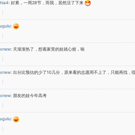
phia4
:
好累，一周28节，而我，居然活了下来
|
ugulu
:
|
exnew
:
天渐渐热了，想着家里的娃就心烦，唉
|
exnew
:
出分比预估的少了10几分，原来看的志愿用不上了，只能再找，
|
exnew
:
朋友的娃今年高考
|
ugulu
:
|