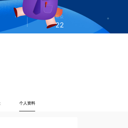
听众
22
众
个人资料