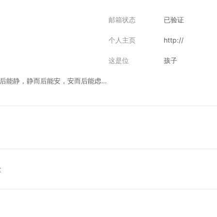
邮箱状态
已验证
个人主页
http://
这是位
孩子
安而后能虑，虑而后能得。物有本末，事有终始。知所先后，则近道矣。
盒