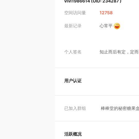
vivi1986614
(UID: 234287 )
空间访问量
12758
最新记录
心常平
个人签名
知止而后有定，定而后能静，静而后能安，
用户认证
已加入群组
棒棒堂的秘密糖果
活跃概况