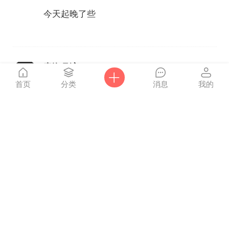
今天起晚了些
青海月湾
2015-5-5 01:57
首页
分类
消息
我的
太阳当空照，快点起床啦！
青海月湾
2015-4-11 21:16
怎么没有叨叨呀？