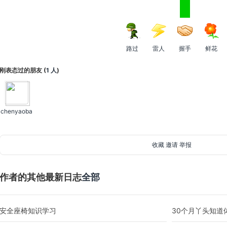
路过
雷人
握手
鲜花
刚表态过的朋友 (
1 人
)
chenyaoba
收藏
邀请
举报
作者的其他最新日志
全部
安全座椅知识学习
30个月丫头知道