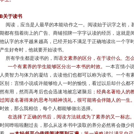
B关于读书
阅读，应当是人最早的本能动作之一。阅读始于识字之初，甚
期都有指着街上的广告、商铺招牌一字字认读的经历，这就是
他认字的水平越来越高，已经开始不满足于正确地读出一个字
产生好奇时，他就要开始读书。
所有学生都是读书的，而
语文素养的区分，在于读什么、怎
一个有素养的学生能够区分出一本书的时效。
一本言情小
人类智力与体力的凝结，去读他们也都可以称为读书。一个有
区别：言情小说或许能够给人一时的愉悦，看过以后却什么都
然有用，然而高考后也会迅速地被忘诸脑后；
经典名著给人的
过阅读名著得来的思考与精神洗礼，很可能将会伴随人的一生
时效，那么我相信，每个人都能够做出选择。
在选择了正确的书后，阅读方法就成为了素养的又一标志
时间哗啦啦翻过去，那么从这本书中汲取的养分必然将会微少
看，
一本好书至少值得阅读两到三遍
：第一遍略读以满足自己