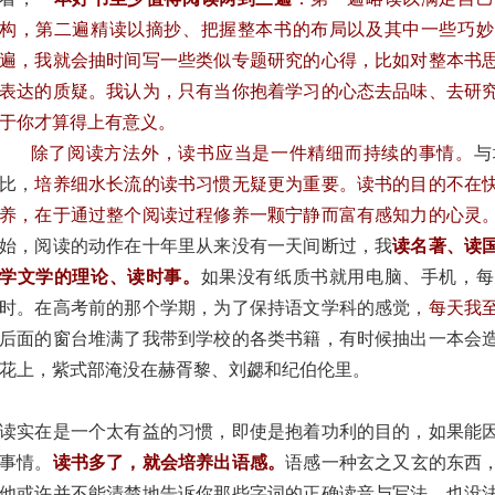
构，第二遍精读以摘抄、把握整本书的布局以及其中一些巧妙
遍，我就会抽时间写一些类似专题研究的心得，比如对整本书
表达的质疑。我认为，只有当你抱着学习的心态去品味、去研
于你才算得上有意义。
除了阅读方法外，读书应当是一件精细而持续的事情。
与
比，
培养细水长流的读书习惯无疑更为重要
。读书的目的不在
养，在于通过整个阅读过程修养一颗宁静而富有感知力的心灵
始，阅读的动作在十年里从来没有一天间断过，我
读名著、读
学文学的理论、读时事。
如果没有纸质书就用电脑、手机，每
时。在高考前的那个学期，为了保持语文学科的感觉，
每天我
后面的窗台堆满了我带到学校的各类书籍，有时候抽出一本会
花上，紫式部淹没在赫胥黎、刘勰和纪伯伦里。
读实在是一个太有益的习惯，即使是抱着功利的目的，如果能
事情。
读书多了，就会培养出语感。
语感一种玄之又玄的东西
他或许并不能清楚地告诉你那些字词的正确读音与写法，也没