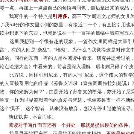
凑一点、再加上一点点自己的领悟与润色，最后拿出来的成品，
我写作的一个特点是
引用多。
高三下学期语文老师的女儿
了我54分的作文里引例的数量，有接近二十个，有直接引用也
读中积累下的东西，也就是说在一千一百字的篇幅中我每写五六
这里我想到一个很有趣的现象，一篇作文里同样是大量引用
富”，有的人则是“杂乱”、“堆砌”。为什么？我觉得这是对作
成的。同样的东西，有的人是在阅读中看来、研究并思考过的
论点论据大全》中看来的；前者是深入理解，后者则只得了个皮
比方说，同样引用尼采，有的人写“尼采，这个伟大的哲学家
的人直接引用他的作品《苏鲁支语录（查拉图斯特拉如是说）》
物，你的光辉为何？’，由是开始了苏鲁支的堕落，亦开始了尼
鲁支一样为世界奉献着他的热爱与智慧，也像苏鲁支一样不断
这个‘疯子’、这个智者，从来没有放弃，也没有停止过他的追寻。
孰优孰劣，不言而喻。
阅读对于写作而言还有一个好处，那就是提供模仿的条件。
我最早开始写东西，正是始于阅读中的模仿，
不管是何种