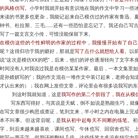
的风格仿写。
小学时我就开始有意识地在我的作文中学习一些
来读的书更多也更杂，我能记起来自己模仿过的作家有鲁迅、
钟书、杜拉斯、三毛……还有一些恐怕是忘记了。我还自己写
写了一篇文言文小传，可惜没能保留下来。
在模仿这些的个性鲜明的作家的过程中，我慢慢开始有了自己
呢？这得归功于我的癖好，那就是
写了点什么就想给人看。
以
说“这次是模仿XX的吧”，后来，他们的评价逐渐转向了文字本
时间没有人对我说过我是在模仿某某作家。最后，一本文集里如
是孙婧妍写的”；我的作文混在一堆作文中装订起来，老师会知
才认出来的）；我在网上发些文章，评论里会有很多说我写的东
到这时我就知道，这是
我写作的第二个阶段了，我在从模
写东西写得好，与其说是天赋，倒不如说是熟能生巧，就像
在写文章很少构思或查证，笔到文来，半小时之内在电脑上完
本不叫事。但这背后呢，是
我从初中起每天不间断的练笔。
初
字，到后来越来越喜欢，课间也写、午休也写、回宿舍也写、
能写一两千字，假期还能翻好几倍。这些练笔大多没有特定内