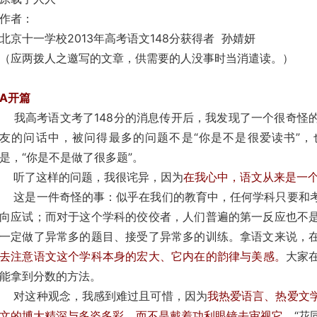
作者：
北京十一学校2013年高考语文148分获得者 孙婧妍
（应两拨人之邀写的文章，供需要的人没事时当消遣读。）
A开篇
我高考语文考了148分的消息传开后，我发现了一个很奇怪
友的问话中，被问得最多的问题不是“你是不是很爱读书”，
是，“你是不是做了很多题”。
听了这样的问题，我很诧异，因为
在我心中，语文从来是一
这是一件奇怪的事：似乎在我们的教育中，任何学科只要和考
向应试；而对于这个学科的佼佼者，人们普遍的第一反应也不
一定做了异常多的题目、接受了异常多的训练。拿语文来说，
去注意语文这个学科本身的宏大、它内在的韵律与美感。
大家
能拿到分数的方法。
对这种观念，我感到难过且可惜，因为
我热爱语言、热爱文
文的博大精深与多姿多彩，而不是戴着功利眼镜去审视它。
“花