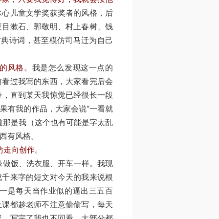
冰心儿童文学奖获奖者的风格，后
夏目漱石、郭敬明、村上春树、钱
古典诗词，甚至模仿司马迁为自己
的风格。
我是怎么发现这一点的
前看过我写的东西，大家看完后会
身，直到某天我惊觉已经很长一段
果有我的作品，大家会说“一看就
道那是我（这个也有可能是字太乱
西有风格。
仿走向创作。
做饭、洗衣服、开车一样。我现
成千来字的短文对今天的我来说根
一是每天当作业似的逼出三五百
上课都趁老师不注意偷偷写，每天
容，写完了我也不回看，大部分都