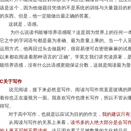
该是这个，因为他做题目凭借的不是系统的训练与大量题目的
的东西。但是，他一定能做出最正确的答案。
这就是，语感。
为什么说读书能够培养语感呢？这是因为世界上的任何一本
它之中的字词语句都是最为准确、最为质量上乘的。当一个人
运用方式，他再回过头去做题时，很容易便可在密密麻麻的试
以来都在阅读着那种语言的“正确”。学英文我们讲究读原著，
能培养语感，没有什么比语感更能保证分数，这就是阅读最为显
C关于写作
说完阅读，接下来必然是写作。阅读与写作简直是玻璃的两
着你也正在凝视另一面。我喜欢写作也擅长写作，所以不管从
得写。
对于高中写作，也就是以应试为目的的作文，
我的建议只有
从阅读与写作的关系上来看，
读书多的人绝大部分是会写
的人更不可能不爱读书。
这只因在看了足够数量的文化精品后