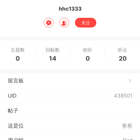
hhc1333
关注
主题数
回帖数
收听
听众
0
14
0
20
留言板
UID
438501
帖子
这是位
爸爸