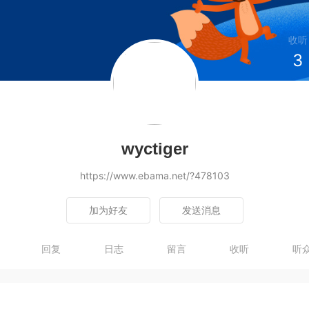
收听
3
wyctiger
https://www.ebama.net/?478103
加为好友
发送消息
回复
日志
留言
收听
听