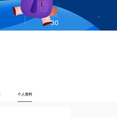
听众
30
众
个人资料