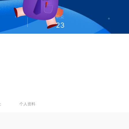
听众
23
众
个人资料