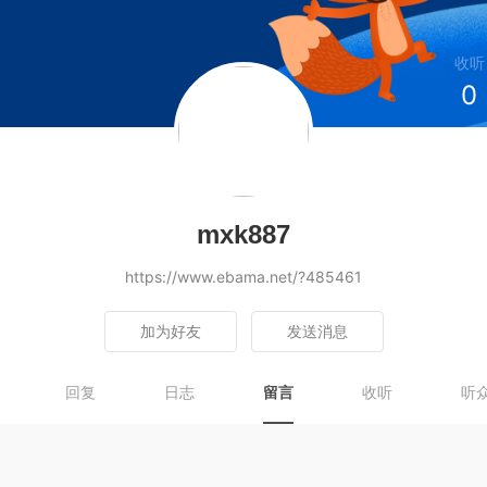
收听
0
mxk887
https://www.ebama.net/?485461
加为好友
发送消息
回复
日志
留言
收听
听