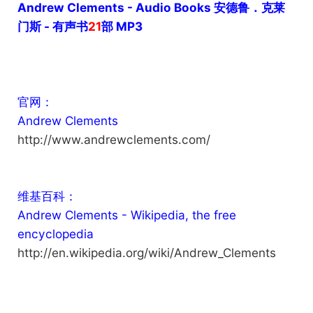
Andrew Clements - Audio Books 安德鲁．克莱
门斯 - 有声书
21
部 MP3
官网：
Andrew Clements
http://www.andrewclements.com/
维基百科：
Andrew Clements - Wikipedia, the free
encyclopedia
http://en.wikipedia.org/wiki/Andrew_Clements