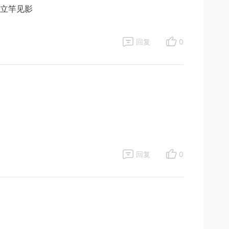
立竿见影
回复
0
回复
0