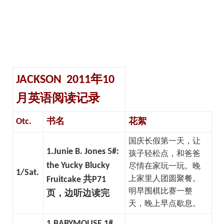
JACKSON 2011
年
10
月英语阅读记录
Otc.
书名
花絮
国庆长假第一天，让
1.Junie B. Jones 5#:
孩子轻松点，和爸爸
the Yucky Blucky
尽情在家玩一玩。晚
1/Sat.
Fruitcake
共
P71
上家里人团圆聚餐。
明早围棋比赛一整
页，边听边读完
天，晚上早点歇息。
1.BABYMOUSE 1#