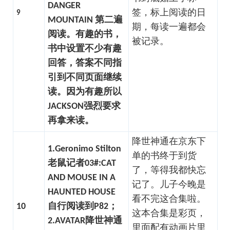
DANGER
签，标上阅读的日
9
MOUNTAIN 第二遍
期，每读一遍都会
阅读。有趣的书，
被记录。
书中设置不少有趣
回答，答案不同指
引到不同页面继续
读。因为有趣所以
JACKSON强烈要求
再拿来读。
降世神通在京东下
1.Geronimo Stilton
单的书终于到货
老鼠记者03#:CAT
了，等得我都快忘
AND MOUSE IN A
记了。儿子今晚是
HAUNTED HOUSE
看不完这合集啦。
10
自行阅读到P82；
这本合集是彩页，
2.AVATAR降世神通
里面配有动画片里