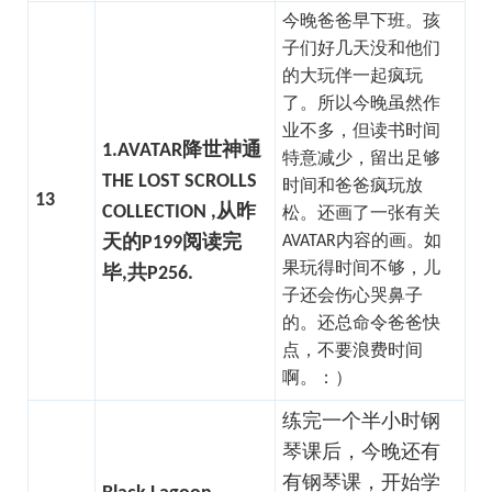
今晚爸爸早下班。孩
子们好几天没和他们
的大玩伴一起疯玩
了。所以今晚虽然作
业不多，但读书时间
1.AVATAR降世神通
特意减少，留出足够
THE LOST SCROLLS
时间和爸爸疯玩放
13
COLLECTION ,从昨
松。还画了一张有关
天的P199阅读完
AVATAR内容的画。如
果玩得时间不够，儿
毕,共P256.
子还会伤心哭鼻子
的。还总命令爸爸快
点，不要浪费时间
啊。：）
练完一个半小时钢
琴课后，今晚还有
有钢琴课，开始学