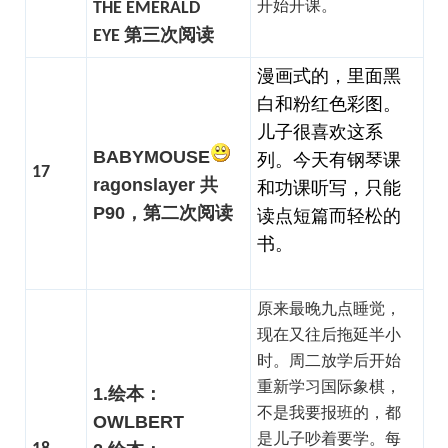
开始开课。
THE EMERALD
EYE 第三次阅读
漫画式的，里面黑
白和粉红色彩图。
儿子很喜欢这系
BABYMOUSE
列。今天有钢琴课
17
ragonslayer 共
和功课听写，只能
P90，第二次阅读
读点短篇而轻松的
书。
原来最晚九点睡觉，
现在又往后拖延半小
时。周二放学后开始
重新学习国际象棋，
1.绘本：
不是我要报班的，都
OWLBERT
是儿子吵着要学。每