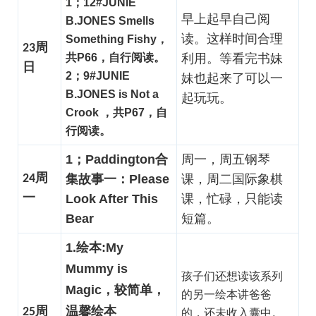
1；12#JUNIE
早上起早自己阅
B.JONES Smells
读。这样时间合理
Something Fishy，
23周
共P66，自行阅读。
利用。等看完书妹
日
2；9#JUNIE
妹也起来了可以一
B.JONES is Not a
起玩玩。
Crook ，共P67，自
行阅读。
1；Paddington合
周一，周五钢琴
24周
集故事一：Please
课，周二国际象棋
一
Look After This
课，忙碌，只能读
Bear
短篇。
1.绘本:My
Mummy is
孩子们还想读该系列
Magic，较简单，
的另一绘本讲爸爸
温馨绘本
25周
的，还未收入囊中。