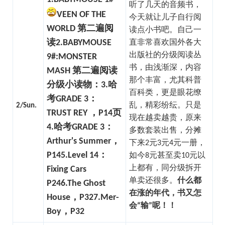
听了几天的音频书，
VEEN OF THE
今天就让儿子自行阅
WORLD 第二遍阅
读点小书吧。
自己一
读
2.BABYMOUSE
直非常喜欢国外各大
出版社的分级阅读丛
9#:MONSTER
书，由浅渐深，内容
MASH 第二遍阅读
那个丰富，尤其科普
分级小读物：
3.哈
百科类，更是眼花缭
考GRADE 3：
乱，精彩纷纭。只是
2/Sun.
TRUST REY ，P14页
现在越卖越贵，原来
4.哈考GRADE 3：
多数套装出售，分摊
Arthur's Summer，
下来2元3元4元一册，
P14
5.Level 14：
如今8元甚至卖10元以
上都有，同分级拆开
Fixing Cars
单卖还很多。
什么都
P24
6.The Ghost
在涨的年代，
书又怎
House，P32
7.Mer-
会“输”呢！！
Boy，P32