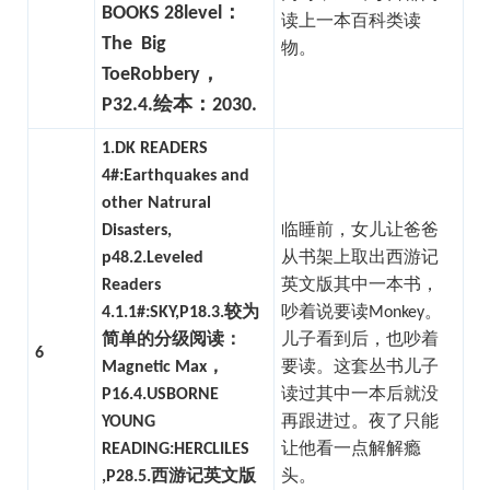
BOOKS 28level：
读上一本百科类读
The Big
物。
Toe
Robbery，
P32.
4.绘本：2030.
1.DK READERS
4#:Earthquakes and
other Natrural
Disasters,
临睡前，女儿让爸爸
p48.
2.Leveled
从书架上取出西游记
Readers
英文版其中一本书，
4.1.1#:SKY,P18.
3.较为
吵着说要读Monkey。
简单的分级阅读：
儿子看到后，也吵着
6
Magnetic Max，
要读。这套丛书儿子
P16.
4.USBORNE
读过其中一本后就没
YOUNG
再跟进过。夜了只能
READING:HERCLILES
让他看一点解解瘾
,P28.
5.西游记英文版
头。