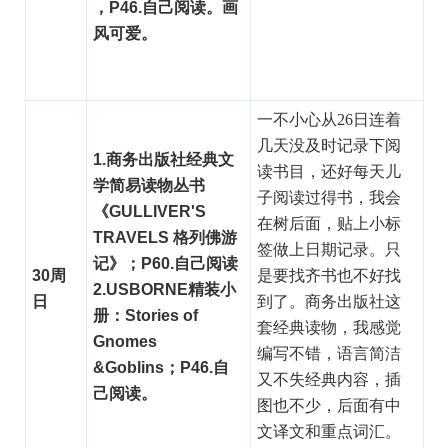
，P46.自己阅读。画
风可爱。
一不小心从26日连着
几天没及时记录下阅
1.商务出版社经典文
读书目，还好每天儿
学简易读物丛书
子阅读过得书，我会
《GULLIVER'S
在树后面，贴上小标
TRAVELS 格列佛游
签做上日期记录。只
记》；P60.自己阅读
30周
是要找齐书也不好找
2.USBORNE精装小
日
到了。商务出版社这
册：Stories of
套经典读物，我感觉
Gnomes
编写不错，语言简洁
&Goblins；P46.自
又不失经典内容，插
己阅读。
图也不少，后面有中
文译文和重点词汇。