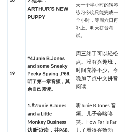
18
2.绘本：
天一个半小时的钢琴
ARTHUR'S NEW
练习今晚只能完成一
PUPPY
个小时，等周六日再
补上。明天拼音考
试。
周三终于可以轻松
#4Junie B.Jones
点。没有兴趣班，
and some Sneaky
时间充裕不少。今
19
Peeky Spying ,P66.
晚加了点中文拼音
听了第一章音频，其
阅读。
余自己阅读。
1.#2Junie B.Jones
听Junie B.Jones 音
and a Little
频。儿子会咯咯
Monkey Business
笑。How Far is Far
边听边读，共P68.
儿子看得兴致勃