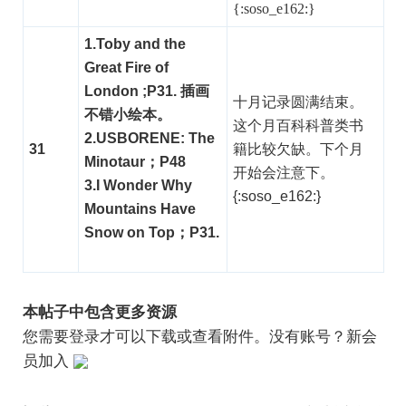
{:soso_e162:}
1.Toby and the
Great Fire of
London ;P31. 插画
十月记录圆满结束。
不错小绘本。
这个月百科科普类书
2.USBORENE: The
31
籍比较欠缺。下个月
Minotaur；P48
开始会注意下。
3.I Wonder Why
{:soso_e162:}
Mountains Have
Snow on Top；P31.
本帖子中包含更多资源
您需要
登录
才可以下载或查看附件。没有账号？
新会
员加入