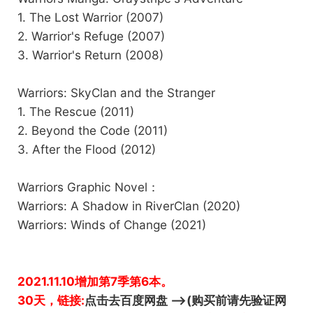
1. The Lost Warrior (2007)
2. Warrior's Refuge (2007)
3. Warrior's Return (2008)
Warriors: SkyClan and the Stranger
1. The Rescue (2011)
2. Beyond the Code (2011)
3. After the Flood (2012)
Warriors Graphic Novel：
Warriors: A Shadow in RiverClan (2020)
Warriors: Winds of Change (2021)
2021.11.10增加第7季第6本。
30天，链接:
点击去百度网盘 -->(购买前请先验证网