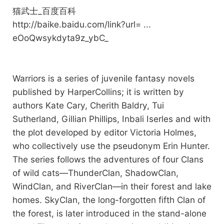
猫武士_百度百科
http://baike.baidu.com/link?url= ...
eOoQwsykdyta9z_ybC_
Warriors is a series of juvenile fantasy novels
published by HarperCollins; it is written by
authors Kate Cary, Cherith Baldry, Tui
Sutherland, Gillian Phillips, Inbali Iserles and with
the plot developed by editor Victoria Holmes,
who collectively use the pseudonym Erin Hunter.
The series follows the adventures of four Clans
of wild cats—ThunderClan, ShadowClan,
WindClan, and RiverClan—in their forest and lake
homes. SkyClan, the long-forgotten fifth Clan of
the forest, is later introduced in the stand-alone