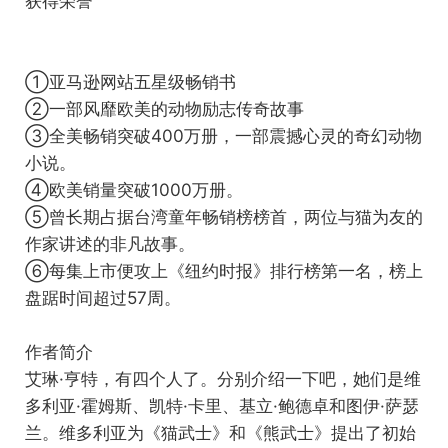
获得荣誉
①亚马逊网站五星级畅销书
②一部风靡欧美的动物励志传奇故事
③全美畅销突破400万册，一部震撼心灵的奇幻动物
小说。
④欧美销量突破1000万册。
⑤曾长期占据台湾童年畅销榜榜首，两位与猫为友的
作家讲述的非凡故事。
⑥每集上市便攻上《纽约时报》排行榜第一名，榜上
盘踞时间超过57周。
作者简介
艾琳·亨特，有四个人了。分别介绍一下吧，她们是维
多利亚·霍姆斯、凯特·卡里、基立·鲍德卓和图伊·萨瑟
兰。维多利亚为《猫武士》和《熊武士》提出了初始