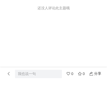
还没人评论此主题哦
分享
我也说一句
0
0
首页
分类
消息
我的