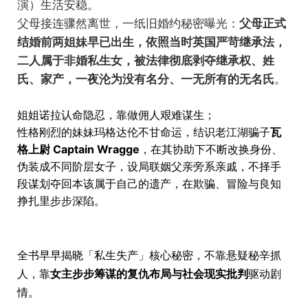
演）生活安稳。
父母接连骤然离世，一纸旧婚约秘密曝光：
父母正式
结婚前两姐妹早已出生，依照当时英国严苛继承法，
二人属于非婚私生女，被法律彻底剥夺继承权、姓
氏、家产，一夜沦为没有名分、一无所有的无名氏
。
姐姐诺拉认命隐忍，靠做佣人艰难谋生；
性格刚烈的妹妹玛格达伦不甘命运，结识老江湖骗子
瓦
格上尉 Captain Wragge
，在其协助下不断改换身份、
伪装成不同阶层女子，设局联姻父亲旁系亲戚，不择手
段谋划夺回本该属于自己的遗产，在欺骗、冒险与良知
挣扎里步步深陷。
全书早早揭晓「私生失产」核心秘密，不靠悬疑秘辛抓
人，靠
女主步步筹谋的复仇布局与社会现实批判
驱动剧
情。