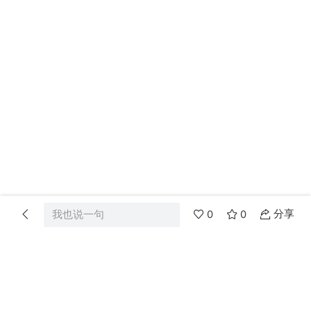
分享
我也说一句
0
0
首页
分类
消息
我的