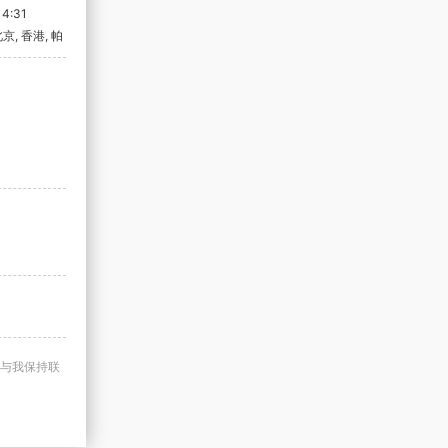
4:31
北京, 香港, 帕
与我保持联