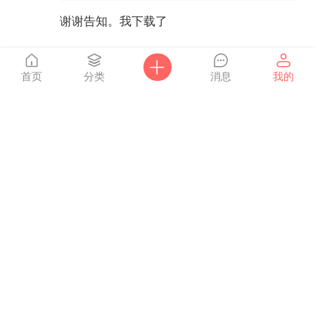
谢谢告知。我下载了
回复
首页
分类
消息
我的
点击重新加载
karen_yin
2011-06-13
您好，我有上次团的 你需要的这个型号希捷
（Seagate）Raptor 3.5英寸移动硬盘1TB
（黑色）(ST310005EXM101-RK) 469
因为家里已经有了一个1t的硬盘，故暂不需
要。可以转让，如果您需要可以转给您。不
过您得出 邮费哦。哈哈