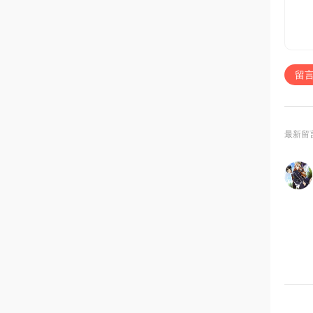
留
最新留