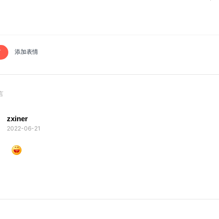
言
添加表情
言
zxiner
2022-06-21