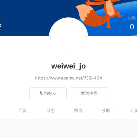
收听
2
0
weiwei_jo
https://www.ebama.net/?324404
加为好友
发送消息
回复
日志
留言
收听
听