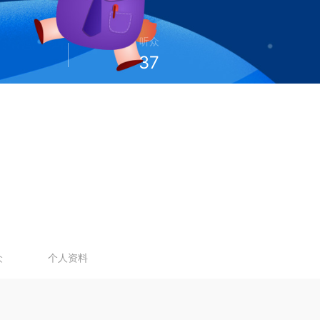
听众
37
众
个人资料