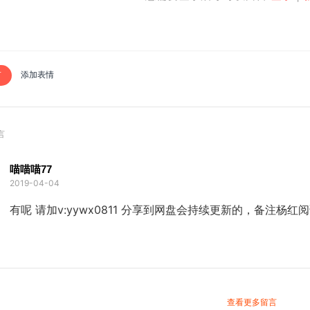
言
添加表情
言
喵喵喵77
2019-04-04
有呢 请加v:yywx0811 分享到网盘会持续更新的，备注杨红
查看更多留言