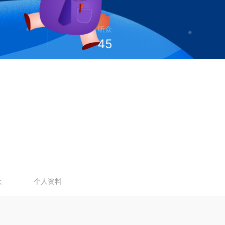
听众
45
众
个人资料