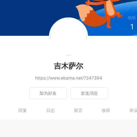
收听
1
吉木萨尔
https://www.ebama.net/?347394
加为好友
发送消息
回复
日志
留言
收听
听