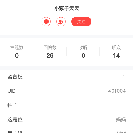
小猴子天天
关注
主题数
回帖数
收听
听众
0
29
0
14
留言板
UID
401004
帖子
这是位
妈妈