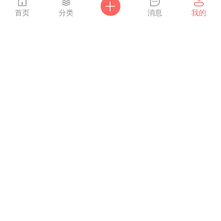
首页
分类
消息
我的
点击重新加载
alecx
2015-07-09
我已经找到了Jacqueline Wilson系列，多谢
啦！
回复
点击重新加载
alecx
2015-07-08
您好，抱歉打扰，朋友委托我帮他孩子找找ja