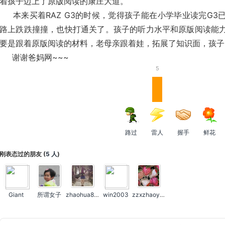
着孩子迈上了原版阅读的康庄大道。
本来买着RAZ G3的时候，觉得孩子能在小学毕业读完G3
路上跌跌撞撞，也快打通关了。孩子的听力水平和原版阅读能
要是跟着原版阅读的材料，老母亲跟着娃，拓展了知识面，孩子
谢谢爸妈网~~~
5
路过
雷人
握手
鲜花
刚表态过的朋友 (
5 人
)
Giant
所谓女子
zhaohua801
win2003
zzxzhaoyuan