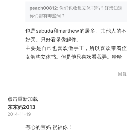
peach00812
: 你们也收集立体书吗？好想知道
你们都有哪些阿？
也是sabuda和marthew的居多。其他人的不
好买。只好看录像解馋。
主要是自己也喜欢做手工，所以喜欢带着侄
女解构立体书。但是他只喜欢看我弄。哈哈
回复
点击重新加载
东东妈2013
2014-11-19
有心的宝妈 祝福你！