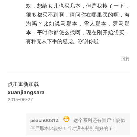
欢，想给女儿也买几本，但是我搜了一下，
很多都买不到啊，请问你在哪里买的啊，海
淘吗？比如说马那本，雪人那本，罗马那
本，平时你都怎么找啊，现在刚开始想买，
有种无从下手的感觉。谢谢你啦
回复
点击重新加载
xuanjiangsara
2015-06-27
peach00812
:
这个系列还有僵尸！貌似
僵尸那本比较好！当时没有特别完好的了！