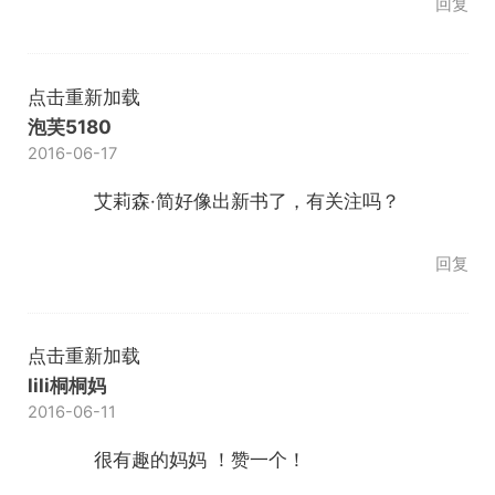
回复
点击重新加载
泡芙5180
2016-06-17
艾莉森·简好像出新书了，有关注吗？
回复
点击重新加载
lili桐桐妈
2016-06-11
很有趣的妈妈 ！赞一个！