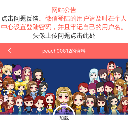
网站公告
点击问题反馈
。微信登陆的用户请及时在个人
中心设置登陆密码，并且牢记自己的用户名。
头像上传问题点击此处
peach00812的资料
点击重新
加载