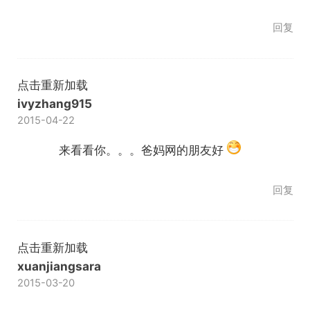
回复
点击重新加载
ivyzhang915
2015-04-22
来看看你。。。爸妈网的朋友好
回复
点击重新加载
xuanjiangsara
2015-03-20