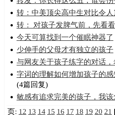
转发：你长得这么丑，谁会伤
转：中美顶尖高中生对比令人
转： 对孩子发脾气前，先看
今天可算找到一个催眠神器了
少伸手的父母才有独立的孩子
与网友关于孩子练字的对话，
字词的理解如何增加孩子的感
(4篇回复)
敏感有追求完美的孩子，我该
页:
12
13
14
15
16
17
18
19
20
21