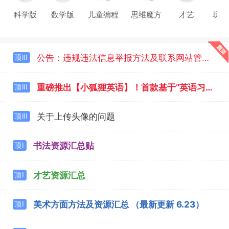
科学版
数学版
儿童编程
思维魔方
才艺
玩具
公告：违规违法信息举报方法及联系网站管理的方式
顶Ⅲ
重磅推出【小狐狸英语】！首款基于“英语习得理念”的儿童英语启蒙课产品！
顶Ⅲ
关于上传头像的问题
顶Ⅲ
书法资源汇总贴
顶Ⅰ
才艺资源汇总
顶Ⅰ
美术方面方法及资源汇总 （最新更新 6.23）
顶Ⅰ