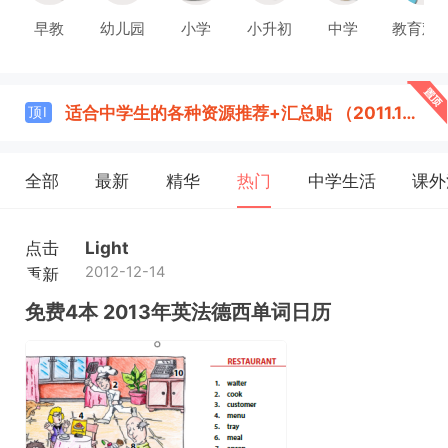
早教
幼儿园
小学
小升初
中学
教育观
适合中学生的各种资源推荐+汇总贴 （2011.12.30 更新）
顶Ⅰ
全部
最新
精华
热门
中学生活
课外
点击
Light
2012-12-14
重新
加载
免费4本 2013年英法德西单词日历