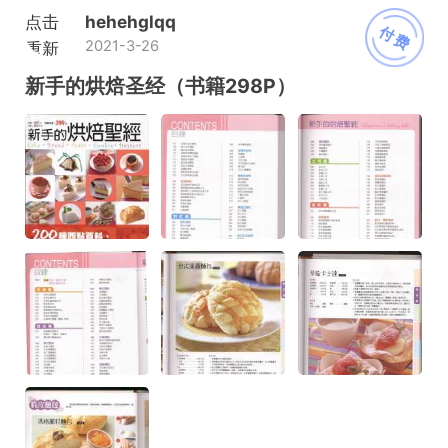
点击
hehehglqq
付费
2021-3-26
重新
加载
新手的烘焙圣经（书籍298P）