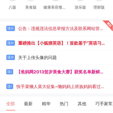
八版
美食版
健康美容瘦身版
游乐版
理财版
公告：违规违法信息举报方法及联系网站管理的方式
顶Ⅲ
重磅推出【小狐狸英语】！首款基于“英语习得理念”的儿童英语启蒙课产品！
顶Ⅲ
关于上传头像的问题
顶Ⅲ
【爸妈网2013贺岁美食大赛】获奖名单新鲜出炉~~奖品发放中~~
顶Ⅰ
快手菜懒人菜大征集~懒妈妈上班族妈妈看过来~
顶Ⅰ
全部
最新
精华
热门
其他
巧手家常