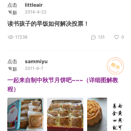
点击
littleair
2014-4-22
重新
加载
读书孩子的早饭如何解决投票！
17238
131
0
点击
sammiyu
精华
2011-9-7
重新
加载
一起来自制中秋节月饼吧~~~（详细图解教
程）