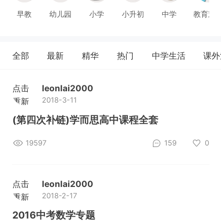
早教
幼儿园
小学
小升初
中学
教育观
全部
最新
精华
热门
中学生活
课外
点击
leonlai2000
2018-3-11
重新
加载
(第四次补链)学而思高中课程全套
19597
159
0
点击
leonlai2000
2018-2-17
重新
加载
2016中考数学专题