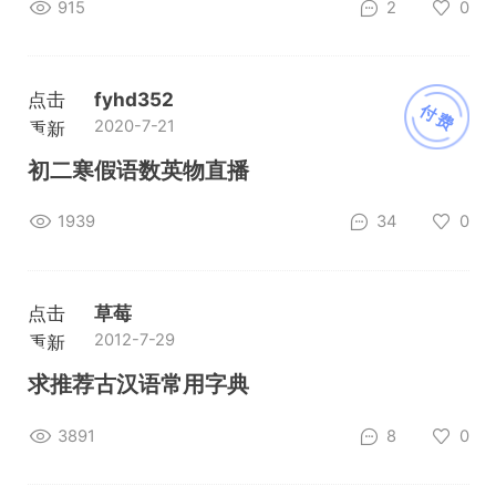
915
2
0
点击
fyhd352
付费
2020-7-21
重新
加载
初二寒假语数英物直播
1939
34
0
点击
草莓
2012-7-29
重新
加载
求推荐古汉语常用字典
3891
8
0